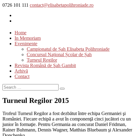
0726 101 111
contact@elisabetapolihroniade.ro
Home
In Memoriam
Evenimente
Campionatul de Șah Elisabeta Polihroniade
Concursul Național Școlar de Șah
Turneul Regilor
Revista Română de Şah Gambit
Arhivă
Contact
Turneul Regilor 2015
Trofeul Turneul Regilor a fost dezbătut între echipa Germaniei şi
României. Fiecare echipă a avut în componenţă cinci jucători cu un
junior în formaţie. Pentru Germania au concurat Daniel Fridman,
Rainer Buhmann, Dennis Wagner, Matthias Bluebaum şi Alexander
Donchenko.