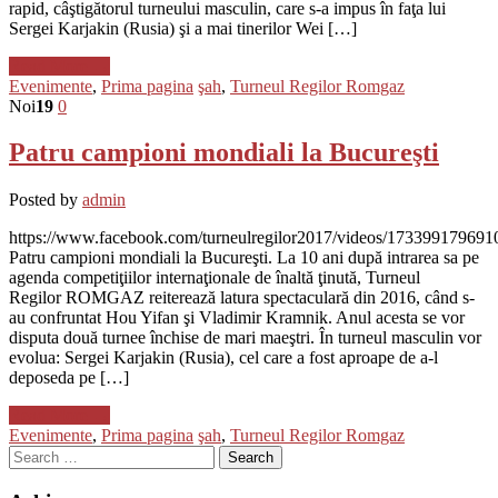
rapid, câştigătorul turneului masculin, care s-a impus în faţa lui
Sergei Karjakin (Rusia) şi a mai tinerilor Wei […]
Read More →
Evenimente
,
Prima pagina
şah
,
Turneul Regilor Romgaz
Noi
19
0
Patru campioni mondiali la Bucureşti
Posted by
admin
https://www.facebook.com/turneulregilor2017/videos/17339917969
Patru campioni mondiali la Bucureşti. La 10 ani după intrarea sa pe
agenda competiţiilor internaţionale de înaltă ţinută, Turneul
Regilor ROMGAZ reiterează latura spectaculară din 2016, când s-
au confruntat Hou Yifan şi Vladimir Kramnik. Anul acesta se vor
disputa două turnee închise de mari maeştri. În turneul masculin vor
evolua: Sergei Karjakin (Rusia), cel care a fost aproape de a-l
deposeda pe […]
Read More →
Evenimente
,
Prima pagina
şah
,
Turneul Regilor Romgaz