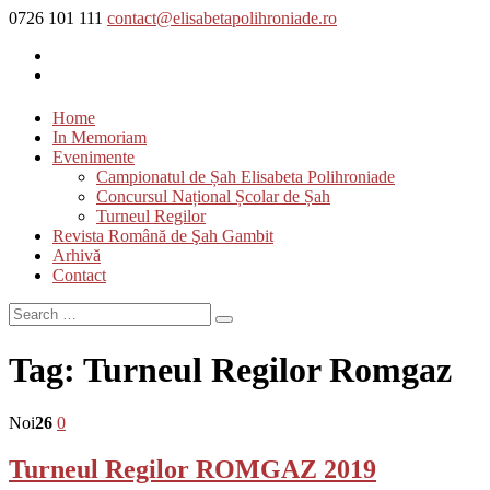
0726 101 111
contact@elisabetapolihroniade.ro
Home
In Memoriam
Evenimente
Campionatul de Șah Elisabeta Polihroniade
Concursul Național Școlar de Șah
Turneul Regilor
Revista Română de Şah Gambit
Arhivă
Contact
Tag: Turneul Regilor Romgaz
Noi
26
0
Turneul Regilor ROMGAZ 2019